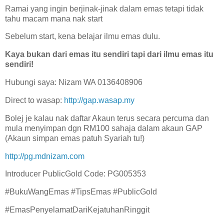
Ramai yang ingin berjinak-jinak dalam emas tetapi tidak
tahu macam mana nak start
Sebelum start, kena belajar ilmu emas dulu.
Kaya bukan dari emas itu sendiri tapi dari ilmu emas itu
sendiri!
Hubungi saya: Nizam WA 0136408906
Direct to wasap:
http://gap.wasap.my
Bolej je kalau nak daftar Akaun terus secara percuma dan
mula menyimpan dgn RM100 sahaja dalam akaun GAP
(Akaun simpan emas patuh Syariah tu!)
http://pg.mdnizam.com
Introducer PublicGold Code: PG005353
#BukuWangEmas #TipsEmas #PublicGold
#EmasPenyelamatDariKejatuhanRinggit