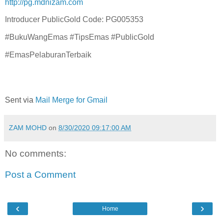
http://pg.mdnizam.com
Introducer PublicGold Code: PG005353
#BukuWangEmas #TipsEmas #PublicGold
#EmasPelaburanTerbaik
Sent via
Mail Merge for Gmail
ZAM MOHD
on
8/30/2020 09:17:00 AM
No comments:
Post a Comment
‹
›
Home