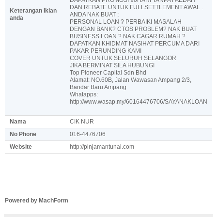
DAN REBATE UNTUK FULLSETTLEMENT AWAL .
Keterangan Iklan
ANDA NAK BUAT ;
anda
PERSONAL LOAN ? PERBAIKI MASALAH
DENGAN BANK? CTOS PROBLEM? NAK BUAT
BUSINESS LOAN ? NAK CAGAR RUMAH ?
DAPATKAN KHIDMAT NASIHAT PERCUMA DARI
PAKAR PERUNDING KAMI
COVER UNTUK SELURUH SELANGOR
JIKA BERMINAT SILA HUBUNGI
Top Pioneer Capital Sdn Bhd
Alamat: NO.60B, Jalan Wawasan Ampang 2/3,
Bandar Baru Ampang
Whatapps:
http://www.wasap.my/60164476706/SAYANAKLOAN
Nama
CIK NUR
No Phone
016-4476706
Website
http://pinjamantunai.com
Powered by MachForm