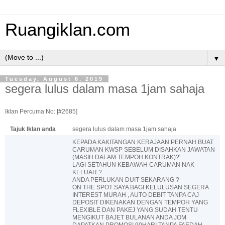
Ruangiklan.com
▼
Tuesday, August 6, 2019
segera lulus dalam masa 1jam sahaja
Iklan Percuma No: [#2685]
Tajuk Iklan anda
segera lulus dalam masa 1jam sahaja
KEPADA KAKITANGAN KERAJAAN PERNAH BUAT
CARUMAN KWSP SEBELUM DISAHKAN JAWATAN
(MASIH DALAM TEMPOH KONTRAK)?'
LAGI SETAHUN KEBAWAH CARUMAN NAK
KELUAR ?
ANDA PERLUKAN DUIT SEKARANG ?
ON THE SPOT SAYA BAGI KELULUSAN SEGERA
INTEREST MURAH , AUTO DEBIT TANPA CAJ
DEPOSIT DIKENAKAN DENGAN TEMPOH YANG
FLEXIBLE DAN PAKEJ YANG SUDAH TENTU
MENGIKUT BAJET BULANAN ANDA JOM
DAPATKAN PROMOSI 90HARI TANPA FAEDAH