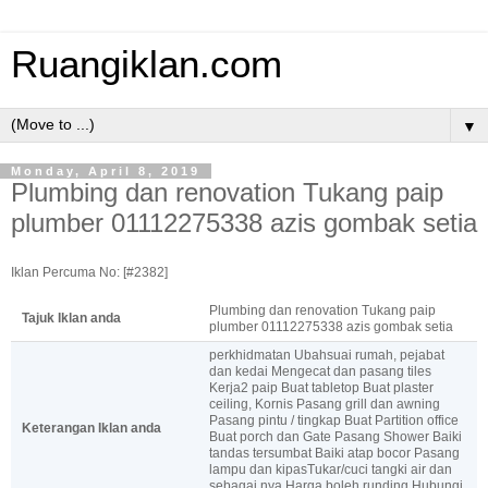
Ruangiklan.com
▼
Monday, April 8, 2019
Plumbing dan renovation Tukang paip
plumber 01112275338 azis gombak setia
Iklan Percuma No: [#2382]
Plumbing dan renovation Tukang paip
Tajuk Iklan anda
plumber 01112275338 azis gombak setia
perkhidmatan Ubahsuai rumah, pejabat
dan kedai Mengecat dan pasang tiles
Kerja2 paip Buat tabletop Buat plaster
ceiling, Kornis Pasang grill dan awning
Pasang pintu / tingkap Buat Partition office
Keterangan Iklan anda
Buat porch dan Gate Pasang Shower Baiki
tandas tersumbat Baiki atap bocor Pasang
lampu dan kipasTukar/cuci tangki air dan
sebagai nya Harga boleh runding Hubungi