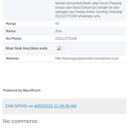
tandas tersumbat Baiki atap bocor Pasang
lampu dan kipasTukar/cuci tangki air dan
sebagai nya Harga boleh runding Hubungi
01112275338 whatsapp azis
Harga
00
Nama
Azis
No Phone
01112275338
Muat Naik Imej Iklan anda
Website
http://tukangpaipplumber.wordpress.com
Powered by MachForm
ZAM MOHD
on
4/03/2019 11:38:00 AM
No comments: