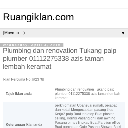
Ruangiklan.com
▼
Wednesday, April 3, 2019
Plumbing dan renovation Tukang paip
plumber 01112275338 azis taman
lembah keramat
Iklan Percuma No: [#2378]
Plumbing dan renovation Tukang paip
Tajuk Iklan anda
plumber 01112275338 azis taman lembah
keramat
perkhidmatan Ubahsuai rumah, pejabat
dan kedai Mengecat dan pasang tiles
Kerja2 paip Buat tabletop Buat plaster
ceiling, Kornis Pasang grill dan awning
Pasang pintu / tingkap Buat Partition office
Keterangan Iklan anda
Buat porch dan Gate Pasang Shower Baiki