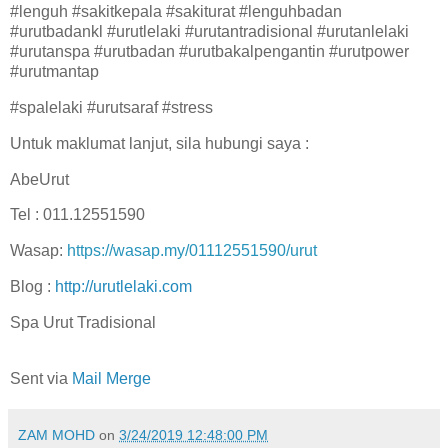
#lenguh #sakitkepala #sakiturat #lenguhbadan
#urutbadankl #urutlelaki #urutantradisional #urutanlelaki
#urutanspa #urutbadan #urutbakalpengantin #urutpower
#urutmantap
#spalelaki #urutsaraf #stress
Untuk maklumat lanjut, sila hubungi saya :
AbeUrut
Tel : 011.12551590
Wasap:
https://wasap.my/01112551590/urut
Blog :
http://urutlelaki.com
Spa Urut Tradisional
Sent via
Mail Merge
ZAM MOHD
on
3/24/2019 12:48:00 PM