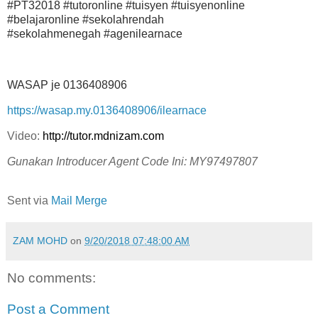
#PT32018 #tutoronline #tuisyen #tuisyenonline
#belajaronline #sekolahrendah
#sekolahmenegah #agenilearnace
WASAP je 0136408906
https://wasap.my.0136408906/ilearnace
Video:
http://tutor.mdnizam.com
Gunakan Introducer Agent Code Ini: MY97497807
Sent via
Mail Merge
ZAM MOHD
on
9/20/2018 07:48:00 AM
No comments:
Post a Comment