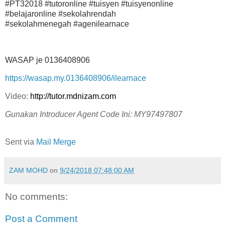
#PT32018 #tutoronline #tuisyen #tuisyenonline
#belajaronline #sekolahrendah
#sekolahmenegah #agenilearnace
WASAP je 0136408906
https://wasap.my.0136408906/ilearnace
Video:
http://tutor.mdnizam.com
Gunakan Introducer Agent Code Ini: MY97497807
Sent via
Mail Merge
ZAM MOHD
on
9/24/2018 07:48:00 AM
No comments:
Post a Comment