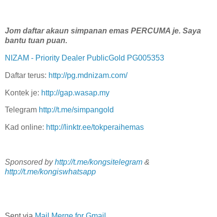
Jom daftar akaun simpanan emas PERCUMA je. Saya
bantu tuan puan.
NIZAM - Priority Dealer PublicGold PG005353
Daftar terus:
http://pg.mdnizam.com/
Kontek je:
http://gap.wasap.my
Telegram
http://t.me/simpangold
Kad online:
http://linktr.ee/tokperaihemas
Sponsored by
http://t.me/kongsitelegram
&
http://t.me/kongiswhatsapp
Sent via
Mail Merge for Gmail