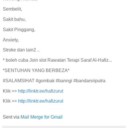
Sembelit,
Sakit bahu,
Sakit Pinggang,
Anxiety,
Stroke dan lain2 ..
* boleh cuba Join slot Rawatan Terapi Saraf Al-Hafiz...
*SENTUHAN YANG BERBEZA*
#SALAMSIHAT #gombak #banngi #bandarsriputra
Klik >>
http://linktr.ee/hafizurut
Klik >>
http://linktr.ee/hafizurut
Sent via
Mail Merge for Gmail