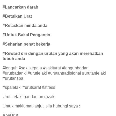
#Lancarkan darah
#Betulkan Urat
#Relaxkan minda anda
#Untuk Bakal Pengantin
#Seharian penat bekerja
#Reward diri dengan urutan yang akan merehatkan
tubuh anda
#lenguh #sakitkepala #sakiturat #lenguhbadan
#urutbadankl #urutlelaki #urutantradisional #urutanlelaki
#urutanspa
#spalelaki #urutsaraf #stress
Urut Lelaki bandar tun razak
Untuk maklumat lanjut, sila hubungi saya :
AbeUrut