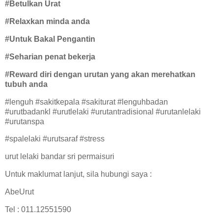
#Betulkan Urat
#Relaxkan minda anda
#Untuk Bakal Pengantin
#Seharian penat bekerja
#Reward diri dengan urutan yang akan merehatkan
tubuh anda
#lenguh #sakitkepala #sakiturat #lenguhbadan
#urutbadankl #urutlelaki #urutantradisional #urutanlelaki
#urutanspa
#spalelaki #urutsaraf #stress
urut lelaki bandar sri permaisuri
Untuk maklumat lanjut, sila hubungi saya :
AbeUrut
Tel : 011.12551590