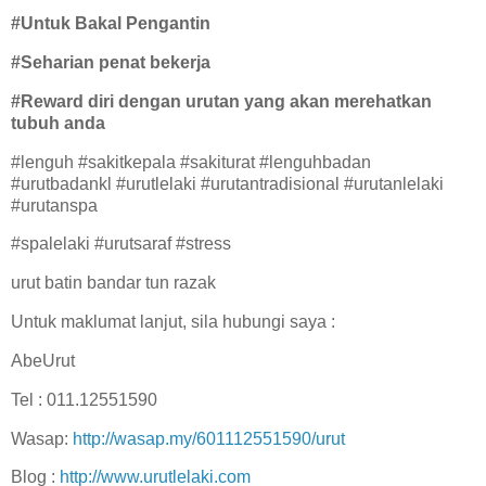
#Untuk Bakal Pengantin
#Seharian penat bekerja
#Reward diri dengan urutan yang akan merehatkan
tubuh anda
#lenguh #sakitkepala #sakiturat #lenguhbadan
#urutbadankl #urutlelaki #urutantradisional #urutanlelaki
#urutanspa
#spalelaki #urutsaraf #stress
urut batin bandar tun razak
Untuk maklumat lanjut, sila hubungi saya :
AbeUrut
Tel : 011.12551590
Wasap:
http://wasap.my/601112551590/urut
Blog :
http://www.urutlelaki.com