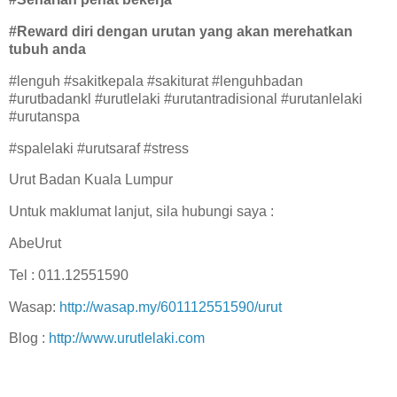
#Reward diri dengan urutan yang akan merehatkan
tubuh anda
#lenguh #sakitkepala #sakiturat #lenguhbadan
#urutbadankl #urutlelaki #urutantradisional #urutanlelaki
#urutanspa
#spalelaki #urutsaraf #stress
Urut Badan Kuala Lumpur
Untuk maklumat lanjut, sila hubungi saya :
AbeUrut
Tel : 011.12551590
Wasap:
http://wasap.my/601112551590/urut
Blog :
http://www.urutlelaki.com