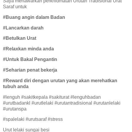
Saya menawarkan perkhidmatan Urutan Tradisional Urat
Saraf untuk
#Buang angin dalam Badan
#Lancarkan darah
#Betulkan Urat
#Relaxkan minda anda
#Untuk Bakal Pengantin
#Seharian penat bekerja
#Reward diri dengan urutan yang akan merehatkan
tubuh anda
#lenguh #sakitkepala #sakiturat #lenguhbadan
#urutbadankl #urutlelaki #urutantradisional #urutanlelaki
#urutanspa
#spalelaki #urutsaraf #stress
Urut lelaki sungai besi