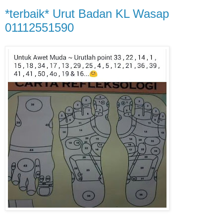
*terbaik* Urut Badan KL Wasap
01112551590