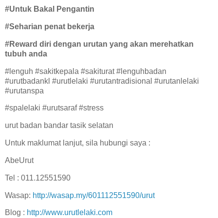
#Untuk Bakal Pengantin
#Seharian penat bekerja
#Reward diri dengan urutan yang akan merehatkan
tubuh anda
#lenguh #sakitkepala #sakiturat #lenguhbadan
#urutbadankl #urutlelaki #urutantradisional #urutanlelaki
#urutanspa
#spalelaki #urutsaraf #stress
urut badan bandar tasik selatan
Untuk maklumat lanjut, sila hubungi saya :
AbeUrut
Tel : 011.12551590
Wasap:
http://wasap.my/601112551590/urut
Blog :
http://www.urutlelaki.com