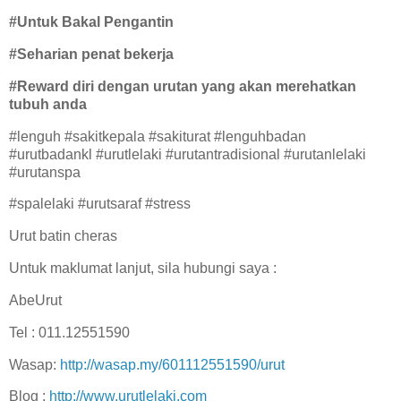
#Untuk Bakal Pengantin
#Seharian penat bekerja
#Reward diri dengan urutan yang akan merehatkan
tubuh anda
#lenguh #sakitkepala #sakiturat #lenguhbadan
#urutbadankl #urutlelaki #urutantradisional #urutanlelaki
#urutanspa
#spalelaki #urutsaraf #stress
Urut batin cheras
Untuk maklumat lanjut, sila hubungi saya :
AbeUrut
Tel : 011.12551590
Wasap:
http://wasap.my/601112551590/urut
Blog :
http://www.urutlelaki.com