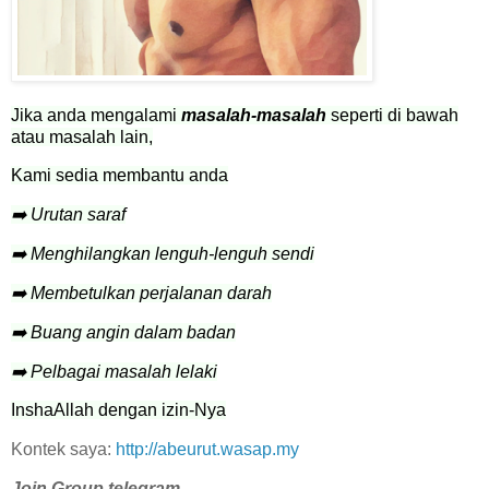
Jika anda mengalami
masalah-masalah
seperti di bawah
atau masalah lain,
Kami sedia membantu anda
➡️ Urutan saraf
➡️ Menghilangkan lenguh-lenguh sendi
➡️ Membetulkan perjalanan darah
➡️ Buang angin dalam badan
➡️ Pelbagai masalah lelaki
InshaAllah dengan izin-Nya
Kontek saya:
http://abeurut.wasap.my
Join Group telegram