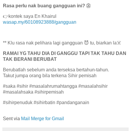
Rasa perlu nak buang gangguan ini?
👺
👉kontek saya En Khairul
wasap.my/60108923888/gangguan
** Klu rasa nak pelihara lagi gangguan 😈 tu, biarkan la☠️
RAMAI YG TAHU DIA DI GANGGU TAPI TAK TAHU DAN
TAK BERANI BERUBAT
Berubatlah sebelum anda terseksa bertahun-tahun.
Takut jumpa orang bila terkena Sihir pemisah
#saka #sihir #masalahrumahtangga #masalahsihir
#masalahsaka #sihirpemisah
#sihirpenuduk #sihirbatin #pandanganain
Sent via
Mail Merge for Gmail