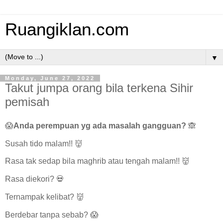
Ruangiklan.com
▼
Monday, June 27, 2022
Takut jumpa orang bila terkena Sihir
pemisah
😱
Anda perempuan yg ada masalah gangguan?
🙈
Susah tido malam!! 👹
Rasa tak sedap bila maghrib atau tengah malam!! 👹
Rasa diekori? 💀
Ternampak kelibat? 👹
Berdebar tanpa sebab? 😱