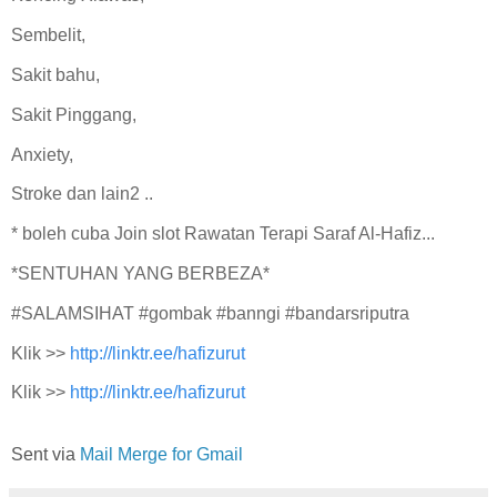
Sembelit,
Sakit bahu,
Sakit Pinggang,
Anxiety,
Stroke dan lain2 ..
* boleh cuba Join slot Rawatan Terapi Saraf Al-Hafiz...
*SENTUHAN YANG BERBEZA*
#SALAMSIHAT #gombak #banngi #bandarsriputra
Klik >>
http://linktr.ee/hafizurut
Klik >>
http://linktr.ee/hafizurut
Sent via
Mail Merge for Gmail