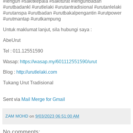
#lenguh #sakitkepala #sakiturat #lenguhbadan
#urutbadankl #urutlelaki #urutantradisional #urutanlelaki
#urutanspa #urutbadan #urutbakalpengantin #urutpower
#urutmantap #urutkampung
Untuk maklumat lanjut, sila hubungi saya :
AbeUrut
Tel : 011.12551590
Wasap:
https://wasap.my/601112551590/urut
Blog :
http://urutlelaki.com
Tukang Urut Tradisional
Sent via
Mail Merge for Gmail
ZAM MOHD
on
9/03/2023 06:51:00 AM
No comments: