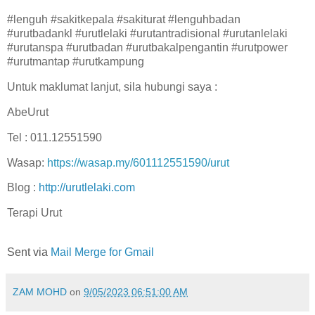
#lenguh #sakitkepala #sakiturat #lenguhbadan
#urutbadankl #urutlelaki #urutantradisional #urutanlelaki
#urutanspa #urutbadan #urutbakalpengantin #urutpower
#urutmantap #urutkampung
Untuk maklumat lanjut, sila hubungi saya :
AbeUrut
Tel : 011.12551590
Wasap:
https://wasap.my/601112551590/urut
Blog :
http://urutlelaki.com
Terapi Urut
Sent via
Mail Merge for Gmail
ZAM MOHD
on
9/05/2023 06:51:00 AM