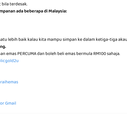
bila terdesak.
impanan ada beberapa di Malaysia:
atu lebih baik kalau kita mampu simpan ke dalam ketiga-tiga aka
ng.
nan emas PERCUMA dan boleh beli emas bermula RM100 sahaja.
blicgold2u
peraihemas
for Gmail