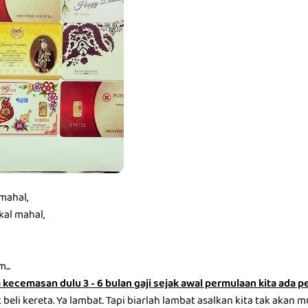
mahal,
kal mahal,
...
kecemasan dulu 3 - 6 bulan gaji sejak awal permulaan kita ada 
beli kereta. Ya lambat. Tapi biarlah lambat asalkan kita tak akan m