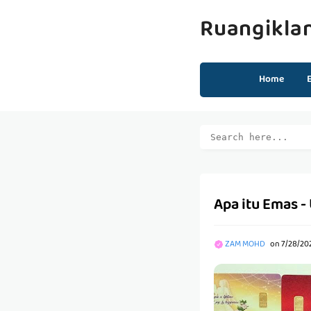
Ruangikla
Home
Apa itu Emas -
ZAM MOHD
on
7/28/20