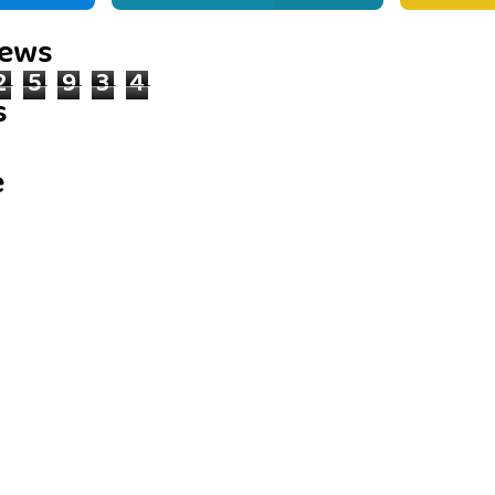
iews
2
5
9
3
4
s
e