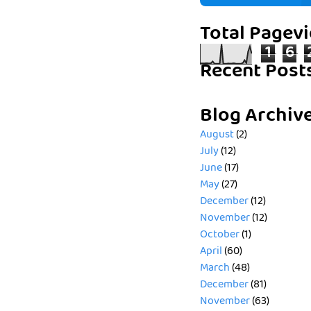
Total Pagev
1
6
Recent Post
Blog Archiv
August
(2)
July
(12)
June
(17)
May
(27)
December
(12)
November
(12)
October
(1)
April
(60)
March
(48)
December
(81)
November
(63)