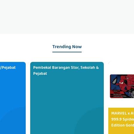
Trending Now
/Pejabat
Pembekal Barangan Stor, Sekolah &
Pejabat
MARVEL x AU
999.9 Spide
Edition Gold