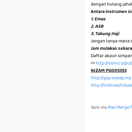
dengan hutang jahat 
Antara instrumen s
1. Emas
2. ASB
3. Tabung Haji
Jangan tanya mana s
Jom mulakan sekara
Daftar akaun simpa
>>
http://osini.co/pu
NIZAM PG005353
http://gap.wasap.my
http://linktr.ee/tok
Sent via
Mail Merge 