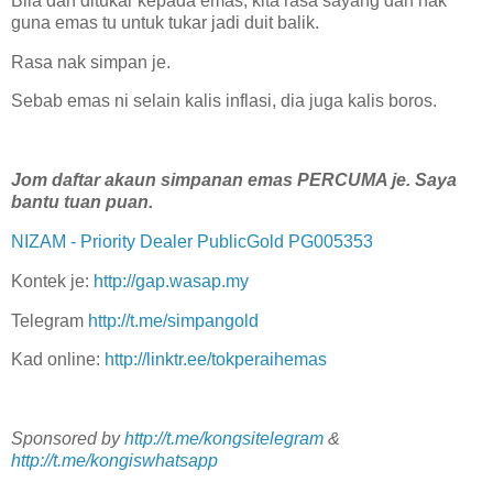
Bila dah ditukar kepada emas, kita rasa sayang dah nak
guna emas tu untuk tukar jadi duit balik.
Rasa nak simpan je.
Sebab emas ni selain kalis inflasi, dia juga kalis boros.
Jom daftar akaun simpanan emas PERCUMA je. Saya
bantu tuan puan.
NIZAM - Priority Dealer PublicGold PG005353
Kontek je:
http://gap.wasap.my
Telegram
http://t.me/simpangold
Kad online:
http://linktr.ee/tokperaihemas
Sponsored by
http://t.me/kongsitelegram
&
http://t.me/kongiswhatsapp