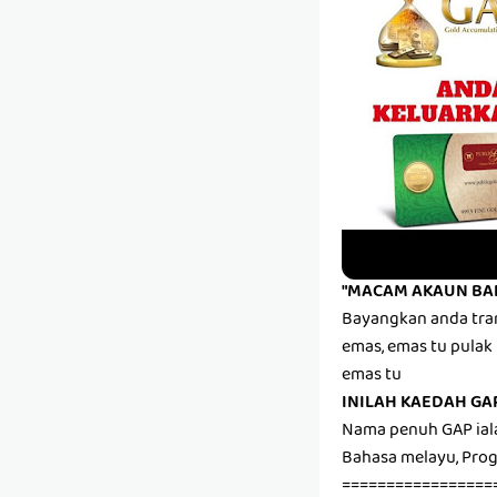
"MACAM AKAUN BA
Bayangkan anda tran
emas, emas tu pulak 
emas tu
INILAH KAEDAH GA
Nama penuh GAP ial
Bahasa melayu, Pr
=================