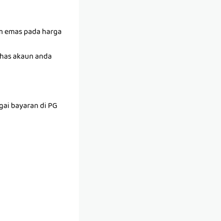
am emas pada harga
khas akaun anda
ai bayaran di PG