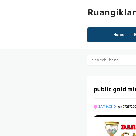
Ruangikla
Home
public gold mi
ZAM MOHD
on
7/25/20