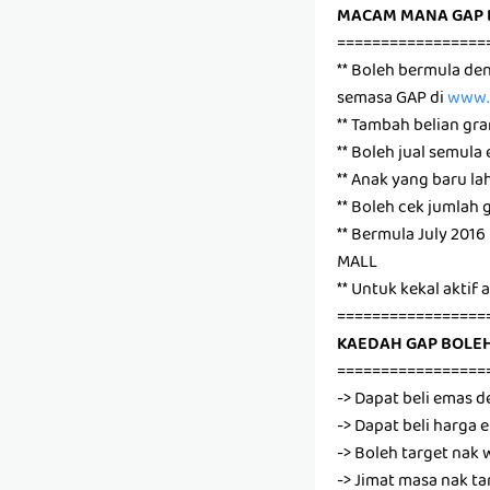
MACAM MANA GAP 
=================
** Boleh bermula de
semasa GAP di
www.p
** Tambah belian gr
** Boleh jual semula
** Anak yang baru la
** Boleh cek jumlah
** Bermula July 20
MALL
** Untuk kekal aktif
=================
KAEDAH GAP BOLEH
=================
-> Dapat beli emas d
-> Dapat beli harga
-> Boleh target na
-> Jimat masa nak ta