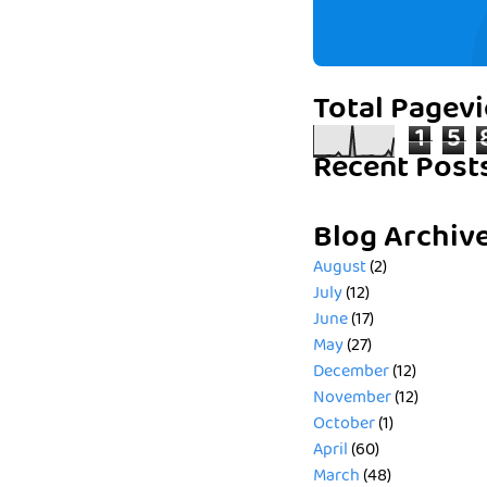
Total Pagev
1
5
Recent Post
Blog Archiv
August
(2)
July
(12)
June
(17)
May
(27)
December
(12)
November
(12)
October
(1)
April
(60)
March
(48)