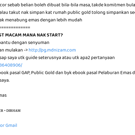
ocor sebab belian boleh dibuat bila-bila masa, takde komitmen bul
, kalau takut nak simpan kat rumah public gold tolong simpankan 
nak menabung emas dengan lebih mudah
=============
ST MACAM MANA NAK START?
a bantu dengan senyuman
dan mulakan ->
http://pg.mdnizam.com
sap saya utk guide seterusnya atau utk apa2 pertanyaan
136408906/
book pasal GAP, Public Gold dan byk ebook pasal Pelaburan Emas
saya.
emas
ᴇʀ • ᴅɪʀʜᴀᴍ
for Gmail