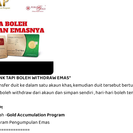
NK TAPI BOLEH WITHDRAW EMAS"
sfer duit ke dalam satu akaun khas, kemudian duit tersebut bert
boleh withdraw dari akaun dan simpan sendiri , hari-hari boleh te
P!
ah -
Gold Accumulation Program
ogram Pengumpulan Emas
=============