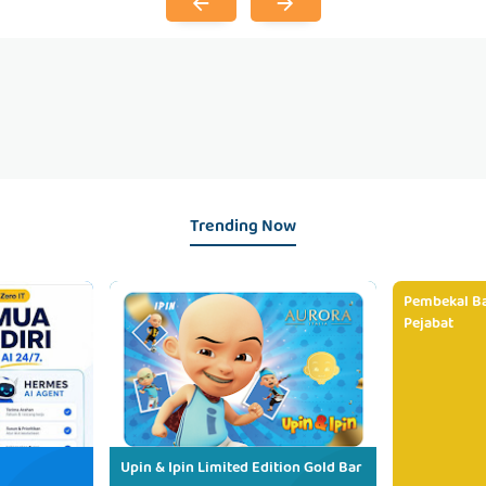
Trending Now
Pembekal Ba
Pejabat
Upin & Ipin Limited Edition Gold Bar