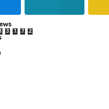
iews
8
3
1
7
2
s
e