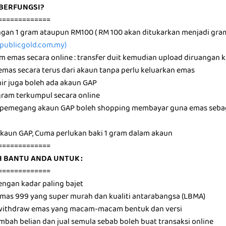
BERFUNGSI?
=============
ngan 1 gram ataupun RM100 ( RM 100 akan ditukarkan menjadi gr
ublicgold.com.my)
am emas secara online : transfer duit kemudian upload diruangan 
 emas secara terus dari akaun tanpa perlu keluarkan emas
hir juga boleh ada akaun GAP
 gram terkumpul secara online
16 pemegang akaun GAP boleh shopping membayar guna emas sebag
 akaun GAP, Cuma perlukan baki 1 gram dalam akaun
=============
 BANTU ANDA UNTUK :
=============
engan kadar paling bajet
 emas 999 yang super murah dan kualiti antarabangsa (LBMA)
k withdraw emas yang macam-macam bentuk dan versi
mbah belian dan jual semula sebab boleh buat transaksi online