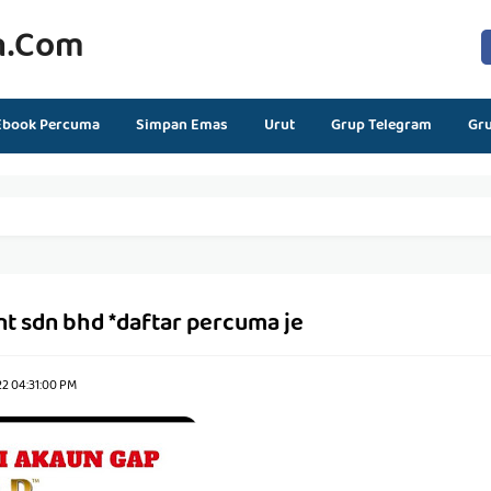
n.com
Ebook Percuma
Simpan Emas
Urut
Grup Telegram
Gr
nt sdn bhd *daftar percuma je
22 04:31:00 PM