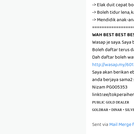
-> Elak duit cepat b
-> Boleh tidur lena
-> Mendidik anak-a
=================
WAH BEST BEST BE
Wasap je saya. Say
Boleh daftar terus 
Dah daftar boleh wa
http://wasap.my/60
Saya akan berikan e
anda berjaya sama2 
Nizam PG005353
linktr.ee/tokperaih
ᴘᴜʙʟɪᴄ ɢᴏʟᴅ ᴅᴇᴀʟᴇʀ
ɢᴏʟᴅʙᴀʀ • ᴅɪɴᴀʀ • sɪʟᴠ
Sent via
Mail Merge 