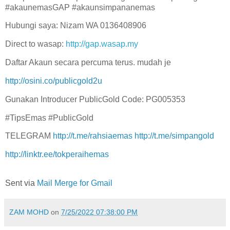
#akaunemasGAP #akaunsimpananemas
Hubungi saya: Nizam WA 0136408906
Direct to wasap:
http://gap.wasap.my
Daftar Akaun secara percuma terus. mudah je
http://osini.co/publicgold2u
Gunakan Introducer PublicGold Code: PG005353
#TipsEmas #PublicGold
TELEGRAM
http://t.me/rahsiaemas
http://t.me/simpangold
http://linktr.ee/tokperaihemas
Sent via
Mail Merge for Gmail
ZAM MOHD
on
7/25/2022 07:38:00 PM