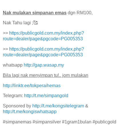
Nak mulakan simpanan emas
dgn RM100,
Nak Tahu lagi ;🥰
>>
https://publicgold.com.my/index.php?
route=dealer/page&pgcode=PG005353
>>
https://publicgold.com.my/index.php?
route=dealer/page&pgcode=PG005353
whatsapp
http://gap.wasap.my
Bila lagi nak menyimpan tu!.. jom mulakan
http://linktr.ee/tokperaihemas
Telegram:
http://t.me/simpangold
Sponsored by
http://t.me/kongsitelegram
&
http://t.me/kongiswhatsapp
#simpanemas #simpansilver #1gram1bulan #publicgold