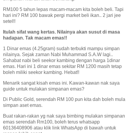
RM100 5 tahun lepas macam-macam kita boleh beli. Tapi
hari ini? RM 100 bawak pergi market beli ikan.. 2 jari jee
setel!!
Itulah sifat wang kertas. Nilainya akan susut di masa
hadapan. Tak macam emas!!
1 Dinar emas (4.25gram) sudah terbukti mampu simpan
nilainya. Sejak zaman Nabi Muhammad S.A.W lagi..
Sahabat nabi beli seekor kambing dengan harga 1dinar
emas. Hari ini 1 dinar emas sekitar RM 1200 masih tetap
boleh miliki seekor kambing. Hebat!!
Menarik sangat kisah emas ini. Kawan-kawan nak saya
guide untuk mulakan simpanan emas?
Di Public Gold, serendah RM 100 pun kita dah boleh mula
simpan aset emas.
Buat rakan-rakan yg nak saya bimbing mulakan simpanan
emas serendah Rm100, boleh terus whatsapp
60136408906 atau klik link WhatsApp di bawah untuk