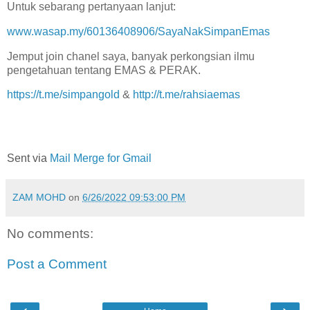
Untuk sebarang pertanyaan lanjut:
www.wasap.my/60136408906/SayaNakSimpanEmas
Jemput join chanel saya, banyak perkongsian ilmu
pengetahuan tentang EMAS & PERAK.
https://t.me/simpangold
&
http://t.me/rahsiaemas
Sent via
Mail Merge for Gmail
ZAM MOHD
on
6/26/2022 09:53:00 PM
No comments:
Post a Comment