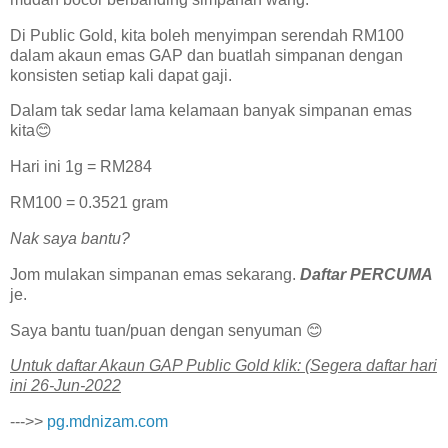
Di Public Gold, kita boleh menyimpan serendah RM100
dalam akaun emas GAP dan buatlah simpanan dengan
konsisten setiap kali dapat gaji.
Dalam tak sedar lama kelamaan banyak simpanan emas
kita😊
Hari ini 1g = RM284
RM100 = 0.3521 gram
Nak saya bantu?
Jom mulakan simpanan emas sekarang.
Daftar PERCUMA
je.
Saya bantu tuan/puan dengan senyuman 😊
U͏n͏t͏u͏k͏ d͏a͏f͏t͏a͏r͏ A͏k͏a͏u͏n͏ G͏A͏P͏ P͏u͏b͏l͏i͏c͏ G͏o͏l͏d͏ k͏l͏i͏k͏: (Segera daftar hari
ini 26-Jun-2022
--->>
pg.mdnizam.com