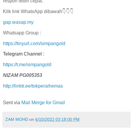
respon lebih cepat.
Klik link WhatsApp dibawah👇👇👇
gap.wasap.my
Whatsapp Group :
https://tinyurl.com/simpangold
Telegram Channel :
https://t.me/simpangold
NIZAM PG005353
http://linktr.ee/tokperaihemas
Sent via
Mail Merge for Gmail
ZAM MOHD
on
6/10/2022 03:18:00 PM