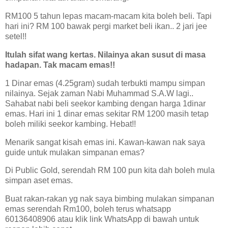
RM100 5 tahun lepas macam-macam kita boleh beli. Tapi
hari ini? RM 100 bawak pergi market beli ikan.. 2 jari jee
setel!!
Itulah sifat wang kertas. Nilainya akan susut di masa
hadapan. Tak macam emas!!
1 Dinar emas (4.25gram) sudah terbukti mampu simpan
nilainya. Sejak zaman Nabi Muhammad S.A.W lagi..
Sahabat nabi beli seekor kambing dengan harga 1dinar
emas. Hari ini 1 dinar emas sekitar RM 1200 masih tetap
boleh miliki seekor kambing. Hebat!!
Menarik sangat kisah emas ini. Kawan-kawan nak saya
guide untuk mulakan simpanan emas?
Di Public Gold, serendah RM 100 pun kita dah boleh mula
simpan aset emas.
Buat rakan-rakan yg nak saya bimbing mulakan simpanan
emas serendah Rm100, boleh terus whatsapp
60136408906 atau klik link WhatsApp di bawah untuk