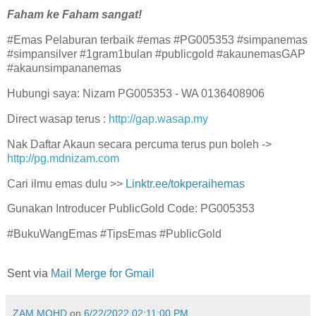
Faham ke Faham sangat!
#Emas Pelaburan terbaik #emas #PG005353 #simpanemas
#simpansilver #1gram1bulan #publicgold #akaunemasGAP
#akaunsimpananemas
Hubungi saya: Nizam PG005353 - WA 0136408906
Direct wasap terus :
http://gap.wasap.my
Nak Daftar Akaun secara percuma terus pun boleh ->
http://pg.mdnizam.com
Cari ilmu emas dulu >>
Linktr.ee/tokperaihemas
Gunakan Introducer PublicGold Code: PG005353
#BukuWangEmas #TipsEmas #PublicGold
Sent via
Mail Merge for Gmail
ZAM MOHD
on
6/22/2022 02:11:00 PM