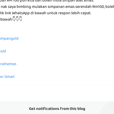
ndah RM 100 pun kita dah boleh mula simpan aset emas.
g nak saya bimbing mulakan simpanan emas serendah Rm100, bole
ik link WhatsApp di bawah untuk respon lebih cepat.
dibawah👇👇👇
/simpangold
gold
peraihemas
for Gmail
Get notifications from this blog