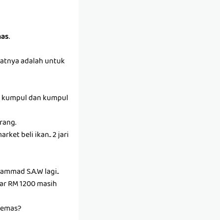
as
.
ifatnya adalah untuk
kan kumpul dan kumpul
urang.
et beli ikan.. 2 jari
mmad S.A.W lagi..
tar RM 1200 masih
 emas?