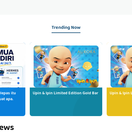
Trending Now
lepas itu
Upin & Ipin Limited Edition Gold Bar
Upin & Ipin 
uat apa.
iews