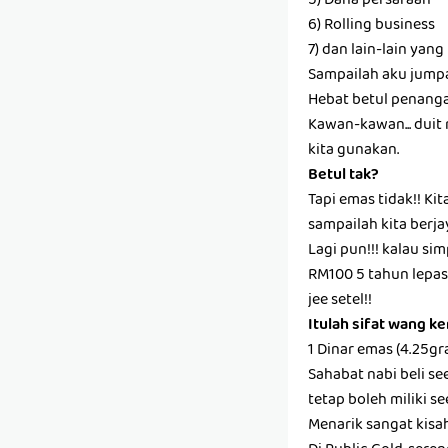
5) Dana persaraan
6) Rolling business
7) dan lain-lain yan
Sampailah aku jumpa
Hebat betul penangan
Kawan-kawan... duit r
kita gunakan.
Betul tak?
Tapi emas tidak!! Ki
sampailah kita berja
Lagi pun!!! kalau sim
RM100 5 tahun lepas 
jee setel!!
Itulah sifat wang k
1 Dinar emas (4.25g
Sahabat nabi beli se
tetap boleh miliki s
Menarik sangat kisa