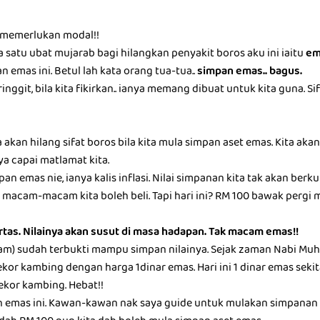
g memerlukan modal!!
 satu ubat mujarab bagi hilangkan penyakit boros aku ini iaitu
em
 emas ini. Betul lah kata orang tua-tua..
simpan emas.. bagus.
inggit, bila kita fikirkan.. ianya memang dibuat untuk kita guna. S
ta akan hilang sifat boros bila kita mula simpan aset emas. Kita a
ya capai matlamat kita.
pan emas nie, ianya kalis inflasi. Nilai simpanan kita tak akan berk
macam-macam kita boleh beli. Tapi hari ini? RM 100 bawak pergi mark
ertas. Nilainya akan susut di masa hadapan. Tak macam emas!!
ram) sudah terbukti mampu simpan nilainya. Sejak zaman Nabi Muha
ekor kambing dengan harga 1dinar emas. Hari ini 1 dinar emas seki
eekor kambing. Hebat!!
h emas ini. Kawan-kawan nak saya guide untuk mulakan simpanan