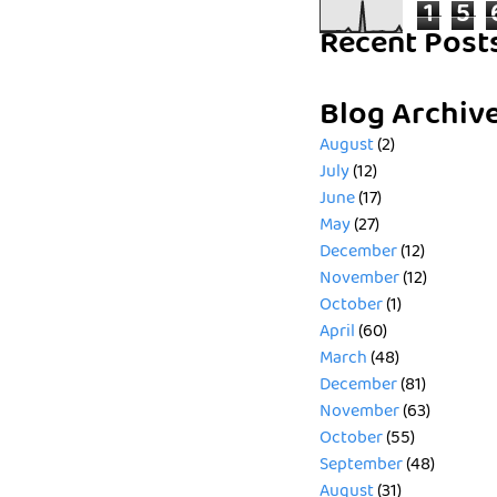
1
5
Recent Post
Blog Archiv
August
(2)
July
(12)
June
(17)
May
(27)
December
(12)
November
(12)
October
(1)
April
(60)
March
(48)
December
(81)
November
(63)
October
(55)
September
(48)
August
(31)