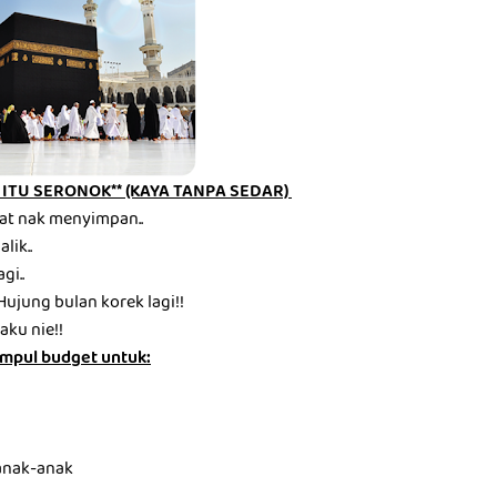
ITU SERONOK** (KAYA TANPA SEDAR)
at nak menyimpan..
lik..
gi..
Hujung bulan korek lagi!!
aku nie!!
mpul budget untuk:
anak-anak