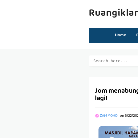
Ruangikla
Home
Jom menabung e
lagi!
ZAM MOHD
on
6/22/20