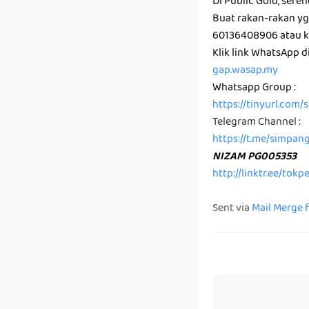
Di Public Gold, sere
Buat rakan-rakan y
60136408906 atau kl
Klik link WhatsApp 
gap.wasap.my
Whatsapp Group :
https://tinyurl.com
Telegram Channel :
https://t.me/simpan
NIZAM PG005353
http://linktr.ee/tok
Sent via
Mail Merge 