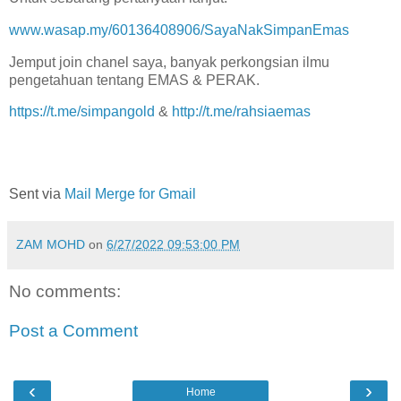
www.wasap.my/60136408906/SayaNakSimpanEmas
Jemput join chanel saya, banyak perkongsian ilmu
pengetahuan tentang EMAS & PERAK.
https://t.me/simpangold
&
http://t.me/rahsiaemas
Sent via
Mail Merge for Gmail
ZAM MOHD
on
6/27/2022 09:53:00 PM
No comments:
Post a Comment
‹
›
Home