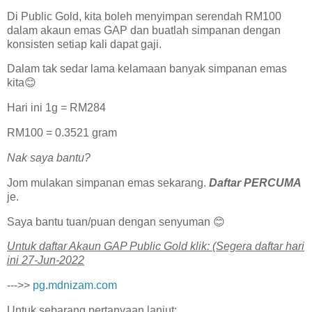
Di Public Gold, kita boleh menyimpan serendah RM100
dalam akaun emas GAP dan buatlah simpanan dengan
konsisten setiap kali dapat gaji.
Dalam tak sedar lama kelamaan banyak simpanan emas
kita😊
Hari ini 1g = RM284
RM100 = 0.3521 gram
Nak saya bantu?
Jom mulakan simpanan emas sekarang.
Daftar PERCUMA
je.
Saya bantu tuan/puan dengan senyuman 😊
U͏n͏t͏u͏k͏ d͏a͏f͏t͏a͏r͏ A͏k͏a͏u͏n͏ G͏A͏P͏ P͏u͏b͏l͏i͏c͏ G͏o͏l͏d͏ k͏l͏i͏k͏: (Segera daftar hari
ini 27-Jun-2022
--->>
pg.mdnizam.com
Untuk sebarang pertanyaan lanjut: