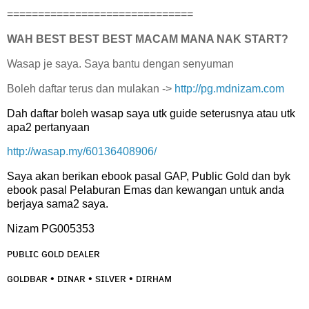
==============================
WAH BEST BEST BEST MACAM MANA NAK START?
Wasap je saya. Saya bantu dengan senyuman
Boleh daftar terus dan mulakan ->
http://pg.mdnizam.com
Dah daftar boleh wasap saya utk guide seterusnya atau utk
apa2 pertanyaan
http://wasap.my/60136408906/
Saya akan berikan ebook pasal GAP, Public Gold dan byk
ebook pasal Pelaburan Emas dan kewangan untuk anda
berjaya sama2 saya.
Nizam PG005353
ᴘᴜʙʟɪᴄ ɢᴏʟᴅ ᴅᴇᴀʟᴇʀ
ɢᴏʟᴅʙᴀʀ • ᴅɪɴᴀʀ • sɪʟᴠᴇʀ • ᴅɪʀʜᴀᴍ