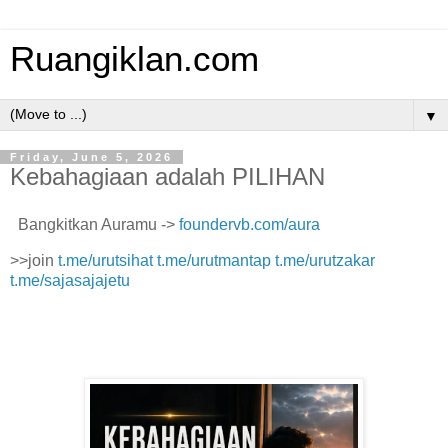
Ruangiklan.com
▼
Friday, June 5, 2026
Kebahagiaan adalah PILIHAN
Bangkitkan Auramu ->
foundervb.com/aura
>>join
t.me/urutsihat
t.me/urutmantap
t.me/urutzakar
t.me/sajasajajetu