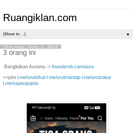
Ruangiklan.com
▼
Thursday, June 4, 2026
3 orang ini
Bangkitkan Auramu ->
foundervb.com/aura
>>join
t.me/urutsihat
t.me/urutmantap
t.me/urutzakar
t.me/sajasajajetu