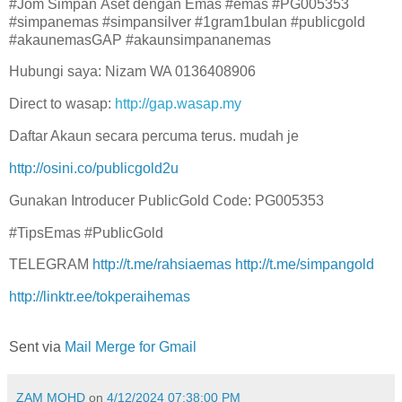
#Jom Simpan Aset dengan Emas #emas #PG005353
#simpanemas #simpansilver #1gram1bulan #publicgold
#akaunemasGAP #akaunsimpananemas
Hubungi saya: Nizam WA 0136408906
Direct to wasap:
http://gap.wasap.my
Daftar Akaun secara percuma terus. mudah je
http://osini.co/publicgold2u
Gunakan Introducer PublicGold Code: PG005353
#TipsEmas #PublicGold
TELEGRAM
http://t.me/rahsiaemas
http://t.me/simpangold
http://linktr.ee/tokperaihemas
Sent via
Mail Merge for Gmail
ZAM MOHD
on
4/12/2024 07:38:00 PM