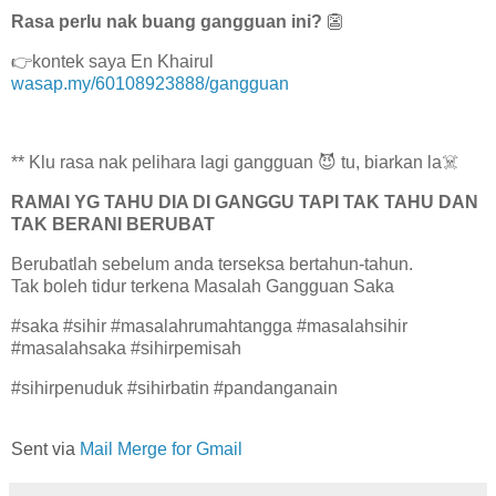
Rasa perlu nak buang gangguan ini?
👺
👉kontek saya En Khairul
wasap.my/60108923888/gangguan
** Klu rasa nak pelihara lagi gangguan 😈 tu, biarkan la☠️
RAMAI YG TAHU DIA DI GANGGU TAPI TAK TAHU DAN
TAK BERANI BERUBAT
Berubatlah sebelum anda terseksa bertahun-tahun.
Tak boleh tidur terkena Masalah Gangguan Saka
#saka #sihir #masalahrumahtangga #masalahsihir
#masalahsaka #sihirpemisah
#sihirpenuduk #sihirbatin #pandanganain
Sent via
Mail Merge for Gmail