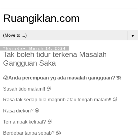
Ruangiklan.com
▼
Thursday, March 14, 2024
Tak boleh tidur terkena Masalah
Gangguan Saka
😱
Anda perempuan yg ada masalah gangguan?
🙈
Susah tido malam!! 👹
Rasa tak sedap bila maghrib atau tengah malam!! 👹
Rasa diekori? 💀
Ternampak kelibat? 👹
Berdebar tanpa sebab? 😱