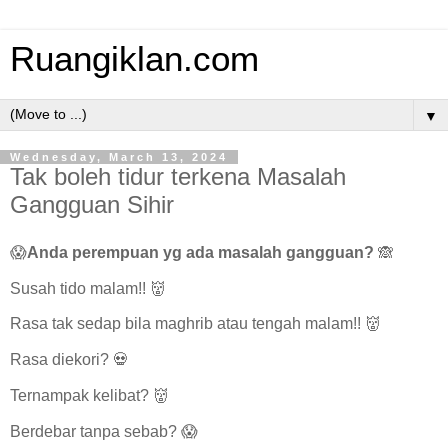
Ruangiklan.com
▼
Wednesday, March 13, 2024
Tak boleh tidur terkena Masalah
Gangguan Sihir
😱
Anda perempuan yg ada masalah gangguan?
🙈
Susah tido malam!! 👹
Rasa tak sedap bila maghrib atau tengah malam!! 👹
Rasa diekori? 💀
Ternampak kelibat? 👹
Berdebar tanpa sebab? 😱