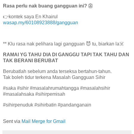
Rasa perlu nak buang gangguan ini?
👺
👉kontek saya En Khairul
wasap.my/60108923888/gangguan
** Klu rasa nak pelihara lagi gangguan 😈 tu, biarkan la☠️
RAMAI YG TAHU DIA DI GANGGU TAPI TAK TAHU DAN
TAK BERANI BERUBAT
Berubatlah sebelum anda terseksa bertahun-tahun.
Tak boleh tidur terkena Masalah Gangguan Sihir
#saka #sihir #masalahrumahtangga #masalahsihir
#masalahsaka #sihirpemisah
#sihirpenuduk #sihirbatin #pandanganain
Sent via
Mail Merge for Gmail