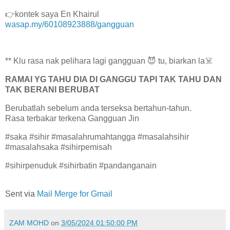
👉kontek saya En Khairul
wasap.my/60108923888/gangguan
** Klu rasa nak pelihara lagi gangguan 😈 tu, biarkan la☠️
RAMAI YG TAHU DIA DI GANGGU TAPI TAK TAHU DAN
TAK BERANI BERUBAT
Berubatlah sebelum anda terseksa bertahun-tahun.
Rasa terbakar terkena Gangguan Jin
#saka #sihir #masalahrumahtangga #masalahsihir
#masalahsaka #sihirpemisah
#sihirpenuduk #sihirbatin #pandanganain
Sent via
Mail Merge for Gmail
ZAM MOHD
on
3/05/2024 01:50:00 PM