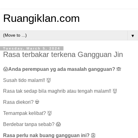
Ruangiklan.com
▼
Tuesday, March 5, 2024
Rasa terbakar terkena Gangguan Jin
😱
Anda perempuan yg ada masalah gangguan?
🙈
Susah tido malam!! 👹
Rasa tak sedap bila maghrib atau tengah malam!! 👹
Rasa diekori? 💀
Ternampak kelibat? 👹
Berdebar tanpa sebab? 😱
Rasa perlu nak buang gangguan ini?
👺