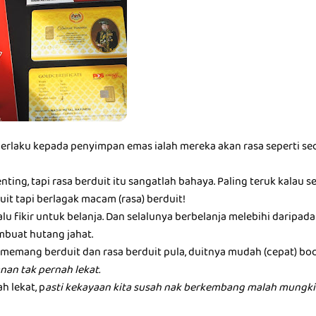
berlaku kepada penyimpan emas ialah mereka akan rasa seperti seo
nting, tapi rasa berduit itu sangatlah bahaya. Paling teruk kalau 
it tapi berlagak macam (rasa) berduit!
alu fikir untuk belanja. Dan selalunya berbelanja melebihi darip
buat hutang jahat.
memang berduit dan rasa berduit pula, duitnya mudah (cepat) boc
nan tak pernah lekat.
h lekat, p
asti kekayaan kita susah nak berkembang malah mungkin