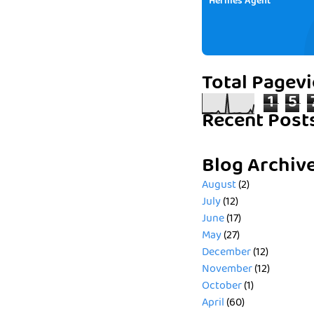
Hermes Agent
Total Pagev
1
5
Recent Post
Blog Archiv
August
(2)
July
(12)
June
(17)
May
(27)
December
(12)
November
(12)
October
(1)
April
(60)