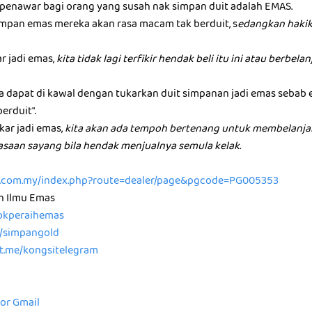
u penawar bagi orang yang susah nak simpan duit adalah EMAS.
mpan emas mereka akan rasa macam tak berduit, s
edangkan hakik
ar jadi emas,
kita tidak lagi terfikir hendak beli itu ini atau berbel
ta dapat di kawal dengan tukarkan duit simpanan jadi emas sebab
berduit".
kar jadi emas,
kita akan ada tempoh bertenang untuk membelanja
rasaan sayang bila hendak menjualnya semula kelak.
ld.com.my/index.php?route=dealer/page&pgcode=PG005353
n Ilmu Emas
/tokperaihemas
e/simpangold
/t.me/kongsitelegram
for Gmail