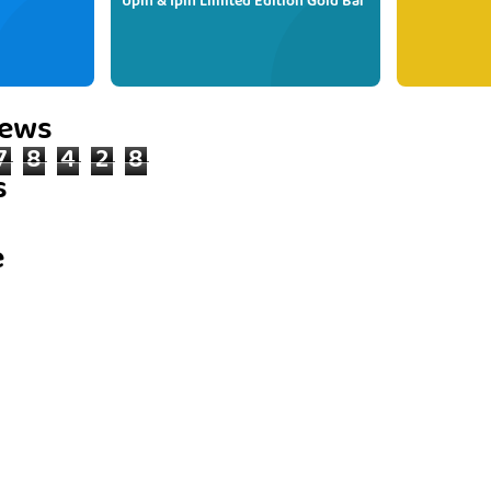
Upin & Ipin Limited Edition Gold Bar
iews
7
8
4
2
8
s
e