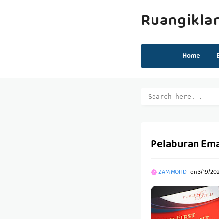
Ruangikla
Home
Pelaburan Ema
ZAM MOHD
on
3/19/20