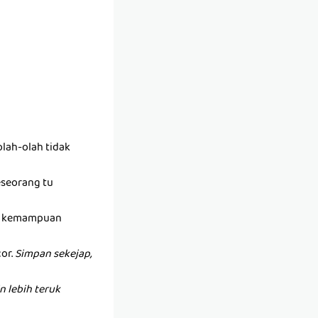
lah-olah tidak
seseorang tu
ada kemampuan
or.
Simpan sekejap,
 lebih teruk