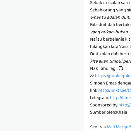
Sebab itu salah sat
Sebab orang yang si
emas tu adalah duit.
Bila duit dah bertuk
yang bukan-bukan.
Nafsu berbelanja ki
hilangkan kita "rasa 
Duit kalau dah bertu
kita akan timbul pe
Nak Tahu lagi ;🥰
>>
https://publicgo
Simpan Emas denga
link
http://linktr.ee
telegram:
http://t.m
Sponsored by
http:/
Sumber oleh:Khaja
Sent via
Mail Merge 