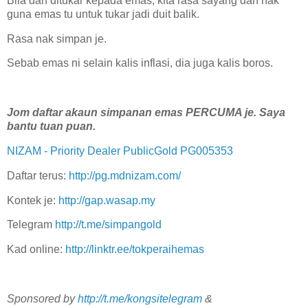
Bila dah ditukar kepada emas, kita rasa sayang dah nak
guna emas tu untuk tukar jadi duit balik.
Rasa nak simpan je.
Sebab emas ni selain kalis inflasi, dia juga kalis boros.
Jom daftar akaun simpanan emas PERCUMA je. Saya
bantu tuan puan.
NIZAM - Priority Dealer PublicGold PG005353
Daftar terus:
http://pg.mdnizam.com/
Kontek je:
http://gap.wasap.my
Telegram
http://t.me/simpangold
Kad online:
http://linktr.ee/tokperaihemas
Sponsored by
http://t.me/kongsitelegram
&