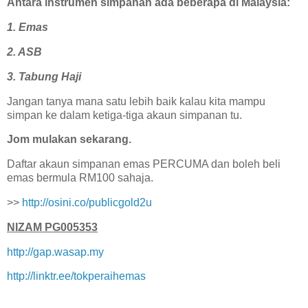
Antara instrumen simpanan ada beberapa di Malaysia:
1. Emas
2. ASB
3. Tabung Haji
Jangan tanya mana satu lebih baik kalau kita mampu
simpan ke dalam ketiga-tiga akaun simpanan tu.
Jom mulakan sekarang.
Daftar akaun simpanan emas PERCUMA dan boleh beli
emas bermula RM100 sahaja.
>>
http://osini.co/publicgold2u
NIZAM PG005353
http://gap.wasap.my
http://linktr.ee/tokperaihemas