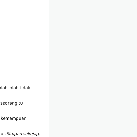
lah-olah tidak
seseorang tu
ada kemampuan
or.
Simpan sekejap,