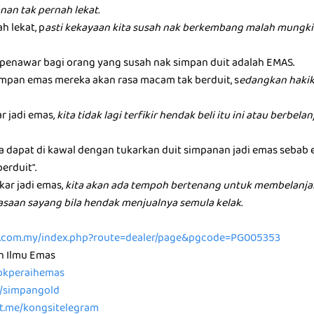
nan tak pernah lekat.
h lekat, p
asti kekayaan kita susah nak berkembang malah mungkin
u penawar bagi orang yang susah nak simpan duit adalah EMAS.
mpan emas mereka akan rasa macam tak berduit, s
edangkan hakik
ar jadi emas,
kita tidak lagi terfikir hendak beli itu ini atau berbel
ta dapat di kawal dengan tukarkan duit simpanan jadi emas sebab
berduit".
kar jadi emas,
kita akan ada tempoh bertenang untuk membelanja
rasaan sayang bila hendak menjualnya semula kelak.
ld.com.my/index.php?route=dealer/page&pgcode=PG005353
n Ilmu Emas
/tokperaihemas
e/simpangold
/t.me/kongsitelegram