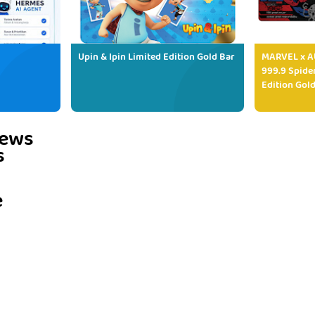
Upin & Ipin Limited Edition Gold Bar
MARVEL x AU
999.9 Spide
Edition Gold
iews
s
e