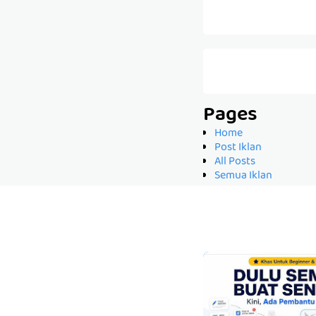
Pages
Home
Post Iklan
All Posts
Semua Iklan