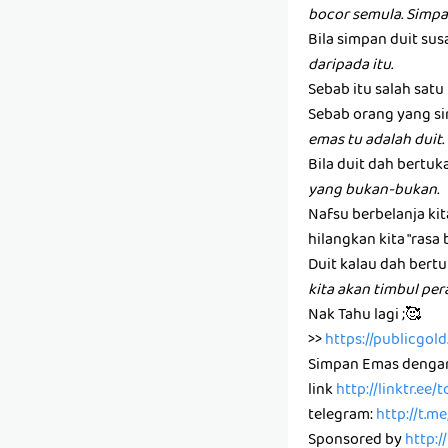
bocor semula. Simpa
Bila simpan duit susa
daripada itu.
Sebab itu salah sat
Sebab orang yang si
emas tu adalah duit.
Bila duit dah bertuk
yang bukan-bukan.
Nafsu berbelanja ki
hilangkan kita "rasa 
Duit kalau dah bertu
kita akan timbul pe
Nak Tahu lagi ;🥰
>>
https://publicgo
Simpan Emas denga
link
http://linktr.ee
telegram:
http://t.m
Sponsored by
http:/