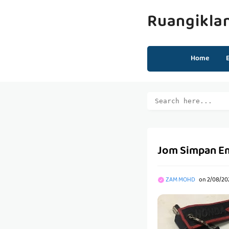
Ruangikla
Home
Jom Simpan Em
ZAM MOHD
on
2/08/20