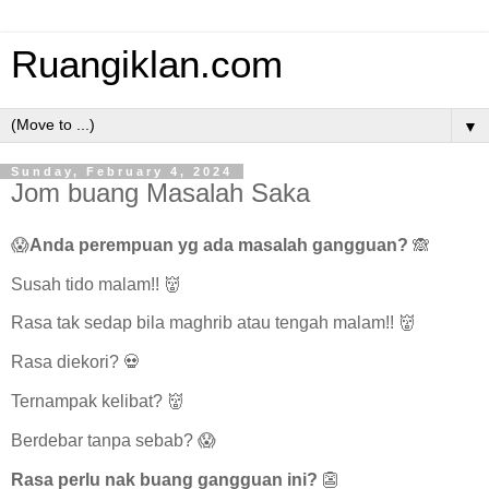
Ruangiklan.com
▼
Sunday, February 4, 2024
Jom buang Masalah Saka
😱
Anda perempuan yg ada masalah gangguan?
🙈
Susah tido malam!! 👹
Rasa tak sedap bila maghrib atau tengah malam!! 👹
Rasa diekori? 💀
Ternampak kelibat? 👹
Berdebar tanpa sebab? 😱
Rasa perlu nak buang gangguan ini?
👺