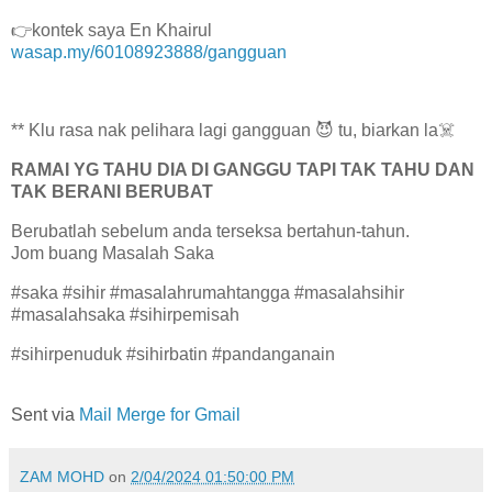
👉kontek saya En Khairul
wasap.my/60108923888/gangguan
** Klu rasa nak pelihara lagi gangguan 😈 tu, biarkan la☠️
RAMAI YG TAHU DIA DI GANGGU TAPI TAK TAHU DAN
TAK BERANI BERUBAT
Berubatlah sebelum anda terseksa bertahun-tahun.
Jom buang Masalah Saka
#saka #sihir #masalahrumahtangga #masalahsihir
#masalahsaka #sihirpemisah
#sihirpenuduk #sihirbatin #pandanganain
Sent via
Mail Merge for Gmail
ZAM MOHD
on
2/04/2024 01:50:00 PM