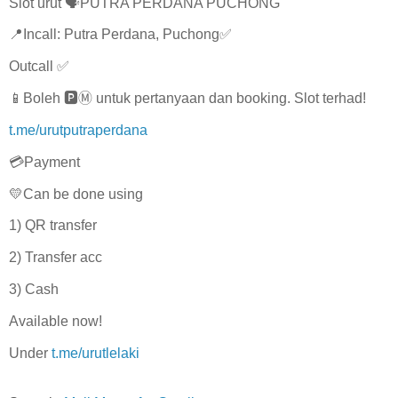
Slot urut 🗣️PUTRA PERDANA PUCHONG
📍Incall: Putra Perdana, Puchong✅
Outcall ✅
📱Boleh 🅿️Ⓜ️ untuk pertanyaan dan booking. Slot terhad!
t.me/urutputraperdana
💳Payment
💛Can be done using
1) QR transfer
2) Transfer acc
3) Cash
Available now!
Under
t.me/urutlelaki