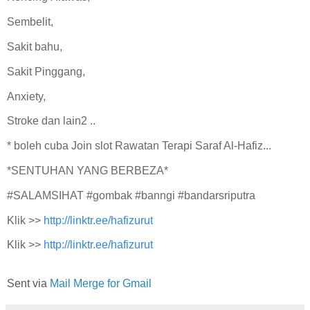
Sembelit,
Sakit bahu,
Sakit Pinggang,
Anxiety,
Stroke dan lain2 ..
* boleh cuba Join slot Rawatan Terapi Saraf Al-Hafiz...
*SENTUHAN YANG BERBEZA*
#SALAMSIHAT #gombak #banngi #bandarsriputra
Klik >>
http://linktr.ee/hafizurut
Klik >>
http://linktr.ee/hafizurut
Sent via
Mail Merge for Gmail