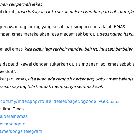
nan tak pernah lekat.
h lekat, p
asti kekayaan kita susah nak berkembang malah mungkin
u penawar bagi orang yang susah nak simpan duit adalah EMAS.
mpan emas mereka akan rasa macam tak berduit, s
edangkan hakik
ar jadi emas,
kita tidak lagi terfikir hendak beli itu ini atau berbel
ta dapat di kawal dengan tukarkan duit simpanan jadi emas sebab
berduit".
kar jadi emas,
kita akan ada tempoh bertenang untuk membelanja
rasaan sayang bila hendak menjualnya semula kelak.
ld.com.my/index.php?route=dealer/page&pgcode=PG005353
n Ilmu Emas
/tokperaihemas
e/simpangold
/t.me/kongsitelegram