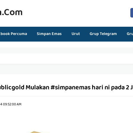
n.com
Ebook Percuma
Simpan Emas
Urut
Grup Telegram
Gr
blicgold Mulakan #simpanemas hari ni pada 2 
24 09:52:00 AM