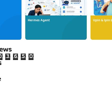
Hermes Agent
Upin & Ipin 
iews
0
3
6
5
0
s
e