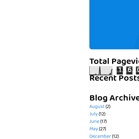
Total Pagev
1
6
Recent Post
Blog Archiv
August
(2)
July
(12)
June
(17)
May
(27)
December
(12)