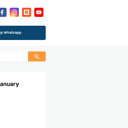
up Whatsapp
January