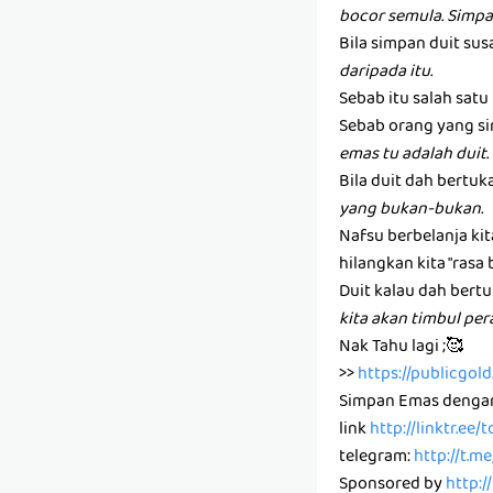
bocor semula. Simpa
Bila simpan duit susa
daripada itu.
Sebab itu salah sat
Sebab orang yang si
emas tu adalah duit.
Bila duit dah bertuk
yang bukan-bukan.
Nafsu berbelanja ki
hilangkan kita "rasa 
Duit kalau dah bertu
kita akan timbul pe
Nak Tahu lagi ;🥰
>>
https://publicgo
Simpan Emas denga
link
http://linktr.ee
telegram:
http://t.m
Sponsored by
http:/