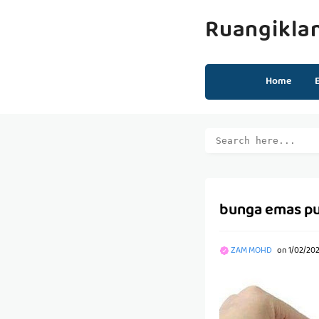
Ruangikla
Home
bunga emas pu
ZAM MOHD
on
1/02/20