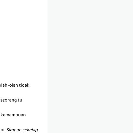
lah-olah tidak
seseorang tu
ada kemampuan
or.
Simpan sekejap,