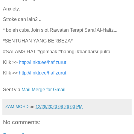
Anxiety,
Stroke dan lain2 ..
* boleh cuba Join slot Rawatan Terapi Saraf Al-Hafiz...
*SENTUHAN YANG BERBEZA*
#SALAMSIHAT #gombak #banngi #bandarsriputra
Klik >>
http://linktr.ee/hafizurut
Klik >>
http://linktr.ee/hafizurut
Sent via
Mail Merge for Gmail
ZAM MOHD
on
12/28/2023 08:26:00 PM
No comments: