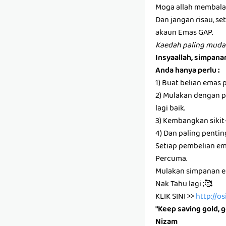
Moga allah membalas
Dan jangan risau, s
akaun Emas GAP.
Kaedah paling muda
Insyaallah, simpan
Anda hanya perlu :
1) Buat belian emas 
2) Mulakan dengan pa
lagi baik.
3) Kembangkan sikit
4) Dan paling pentin
Setiap pembelian e
Percuma.
Mulakan simpanan em
Nak Tahu lagi ;🥰
KLIK SINI >>
http://o
"Keep saving gold, g
Nizam