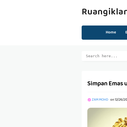
Ruangikla
Home
Simpan Emas u
ZAM MOHD
on
12/26/2