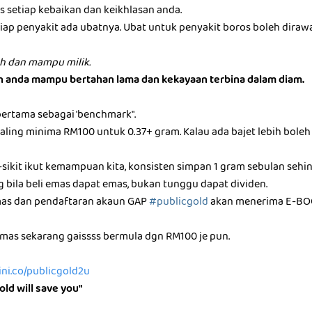
 setiap kebaikan dan keikhlasan anda.
etiap penyakit ada ubatnya. Ubat untuk penyakit boros boleh dira
h dan mampu milik.
an anda mampu bertahan lama dan kekayaan terbina dalam diam.
pertama sebagai 'benchmark".
ling minima RM100 untuk 0.37+ gram. Kalau ada bajet lebih boleh m
-sikit ikut kemampuan kita, konsisten simpan 1 gram sebulan sehi
g bila beli emas dapat emas, bukan tunggu dapat dividen.
mas dan pendaftaran akaun GAP
#publicgold
akan menerima E-BO
as sekarang gaissss bermula dgn RM100 je pun.
sini.co/publicgold2u
old will save you"