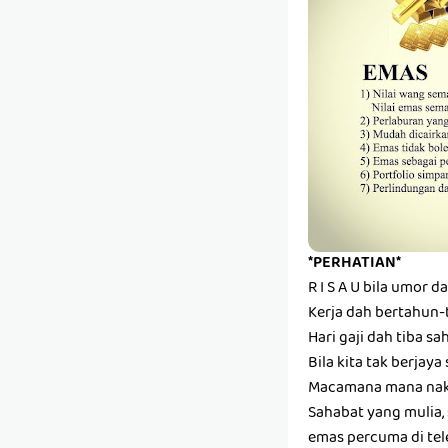
*PERHATIAN*
R I S A U bila umor 
Kerja dah bertahun-t
Hari gaji dah tiba sa
Bila kita tak berjaya
Macamana mana nak
Sahabat yang mulia,
emas percuma di te