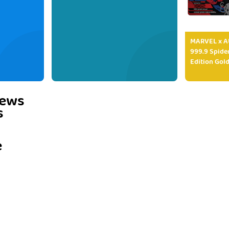
MARVEL x AU
999.9 Spide
Edition Gold
iews
s
e