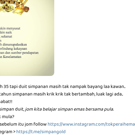
dah 35 tapi duit simpanan masih tak nampak bayang laa kawan..
ahun simpanan masih krik krik tak bertambah, luak lagi ada..
habat!!
 simpan duit,
jom kita belajar simpan emas bersama pula.
 mula?
 sebelum itu jom follow
https://www.instagram.com/tokperaihema
legram >
https://t.me/simpangold