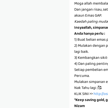
Moga allah membalas
Dan jangan risau, s
akaun Emas GAP.
Kaedah paling muda
Insyaallah, simpan
Anda hanya perlu :
1) Buat belian emas 
2) Mulakan dengan pa
lagi baik.
3) Kembangkan sikit
4) Dan paling pentin
Setiap pembelian e
Percuma.
Mulakan simpanan em
Nak Tahu lagi ;🥰
KLIK SINI >>
http://o
"Keep saving gold, g
Nizam