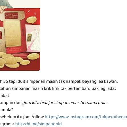
dah 35 tapi duit simpanan masih tak nampak bayang laa kawan..
ahun simpanan masih krik krik tak bertambah, luak lagi ada..
habat!!
 simpan duit,
jom kita belajar simpan emas bersama pula.
 mula?
 sebelum itu jom follow
https://www.instagram.com/tokperaihema
legram >
https://t.me/simpangold