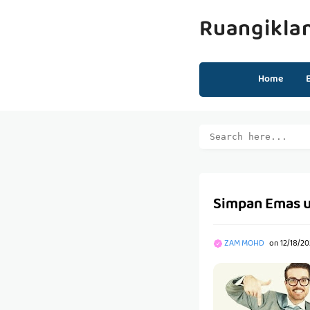
Ruangikla
Home
Simpan Emas u
ZAM MOHD
on
12/18/20