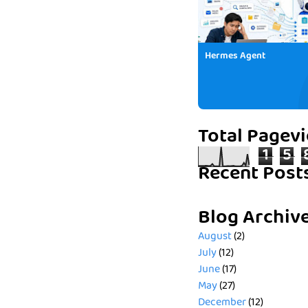
Hermes Agent
Total Pagev
1
5
Recent Post
Blog Archiv
August
(2)
July
(12)
June
(17)
May
(27)
December
(12)