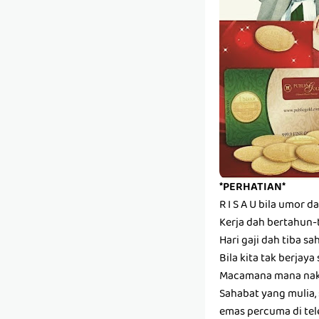
*PERHATIAN*
R I S A U bila umor 
Kerja dah bertahun-t
Hari gaji dah tiba sa
Bila kita tak berjaya
Macamana mana nak
Sahabat yang mulia,
emas percuma di te