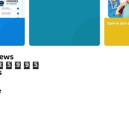
Upin & Ipin 
iews
8
5
9
9
5
s
e