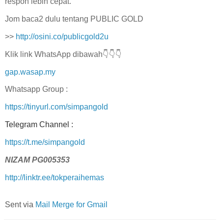
respon lebih cepat.
Jom baca2 dulu tentang PUBLIC GOLD
>>
http://osini.co/publicgold2u
Klik link WhatsApp dibawah👇👇👇
gap.wasap.my
Whatsapp Group :
https://tinyurl.com/simpangold
Telegram Channel :
https://t.me/simpangold
NIZAM PG005353
http://linktr.ee/tokperaihemas
Sent via
Mail Merge for Gmail