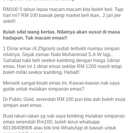
RM100 5 tahun lepas macam-macam kita boleh beli. Tapi
hari ini? RM 100 bawak pergi market beli ikan.. 2 jari jee
setel!!
Itulah sifat wang kertas. Nilainya akan susut di masa
hadapan. Tak macam emas!!
1 Dinar emas (4.25gram) sudah terbukti mampu simpan
nilainya. Sejak zaman Nabi Muhammad S.A.W lagi..
Sahabat nabi beli seekor kambing dengan harga 1dinar
emas. Hari ini 1 dinar emas sekitar RM 1200 masih tetap
boleh miliki seekor kambing. Hebat!!
Menarik sangat kisah emas ini. Kawan-kawan nak saya
guide untuk mulakan simpanan emas?
Di Public Gold, serendah RM 100 pun kita dah boleh mula
simpan aset emas.
Buat rakan-rakan yg nak saya bimbing mulakan simpanan
emas serendah Rm100, boleh terus whatsapp
60136408906 atau klik link WhatsApp di bawah untuk