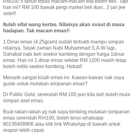
RM100 5 tahun lepas macam-macam kita boleh beli. Tapi
hari ini? RM 100 bawak pergi market beli ikan.. 2 jari jee
setel!!
Itulah sifat wang kertas. Nilainya akan susut di masa
hadapan. Tak macam emas!!
1 Dinar emas (4.25gram) sudah terbukti mampu simpan
nilainya. Sejak zaman Nabi Muhammad S.A.W lagi..
Sahabat nabi beli seekor kambing dengan harga 1dinar
emas. Hari ini 1 dinar emas sekitar RM 1200 masih tetap
boleh miliki seekor kambing. Hebat!!
Menarik sangat kisah emas ini. Kawan-kawan nak saya
guide untuk mulakan simpanan emas?
Di Public Gold, serendah RM 100 pun kita dah boleh mula
simpan aset emas.
Buat rakan-rakan yg nak saya bimbing mulakan simpanan
emas serendah Rm100, boleh terus whatsapp
60136408906 atau klik link WhatsApp di bawah untuk
respon lebih cepat.