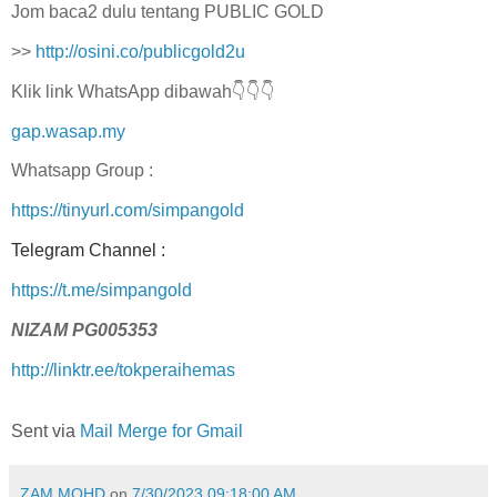
Jom baca2 dulu tentang PUBLIC GOLD
>>
http://osini.co/publicgold2u
Klik link WhatsApp dibawah👇👇👇
gap.wasap.my
Whatsapp Group :
https://tinyurl.com/simpangold
Telegram Channel :
https://t.me/simpangold
NIZAM PG005353
http://linktr.ee/tokperaihemas
Sent via
Mail Merge for Gmail
ZAM MOHD
on
7/30/2023 09:18:00 AM