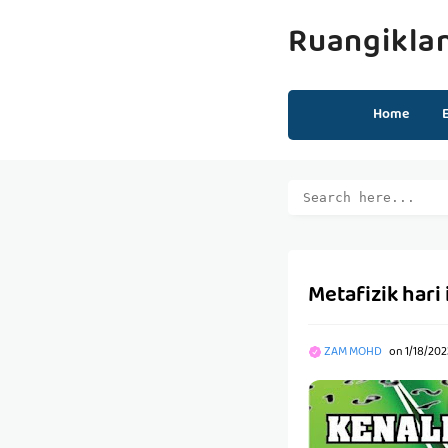
Ruangikla
Home
Metafizik hari 
ZAM MOHD
on
1/18/20