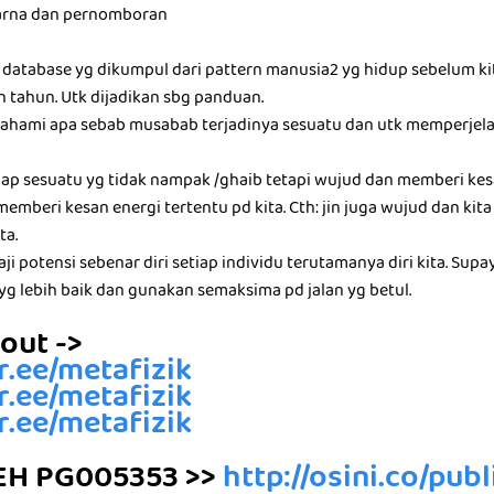
warna dan pernomboran
mu database yg dikumpul dari pattern manusia2 yg hidup sebelum ki
 tahun. Utk dijadikan sbg panduan.
ahami apa sebab musabab terjadinya sesuatu dan utk memperjel
ap sesuatu yg tidak nampak /ghaib tetapi wujud dan memberi kesa
memberi kesan energi tertentu pd kita. Cth: jin juga wujud dan kit
ta.
kaji potensi sebenar diri setiap individu terutamanya diri kita. Sup
yg lebih baik dan gunakan semaksima pd jalan yg betul.
out ->
tr.ee/metafizik
tr.ee/metafizik
tr.ee/metafizik
EH PG005353 >>
http://osini.co/pub