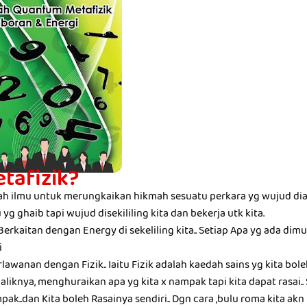
etafizik?
uah ilmu untuk merungkaikan hikmah sesuatu perkara yg wujud dial
 yg ghaib tapi wujud disekililing kita dan bekerja utk kita.
 Berkaitan dengan Energy di sekeliling kita.. Setiap Apa yg ada dim
i
awanan dengan Fizik.. Iaitu Fizik adalah kaedah sains yg kita boleh 
liknya, menghuraikan apa yg kita x nampak tapi kita dapat rasai.. S
pak..dan Kita boleh Rasainya sendiri.. Dgn cara ,bulu roma kita akn