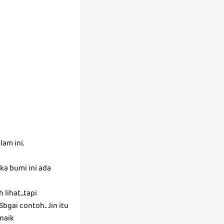
am ini.
uka bumi ini ada
lihat...tapi
bgai contoh.. Jin itu
 naik