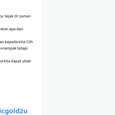
ta. Sejak dr zaman
askan apa dan
n kepada kita. Cth:
a xnampak tetapi
aya kita dapat ubah
licgold2u