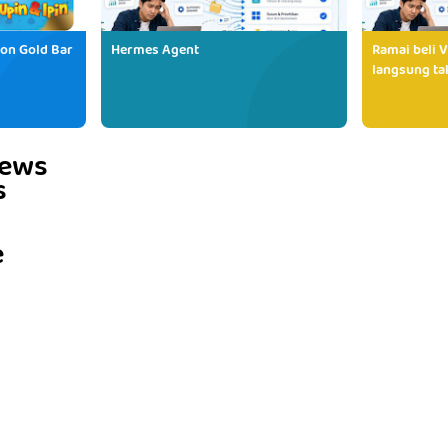
ion Gold Bar
Hermes Agent
Ramai beli V
langsung tak
iews
s
e