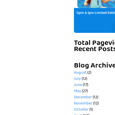
Upin & Ipin Limited Edit
Total Pagev
Recent Post
Blog Archiv
August
(2)
July
(12)
June
(17)
May
(27)
December
(12)
November
(12)
October
(1)