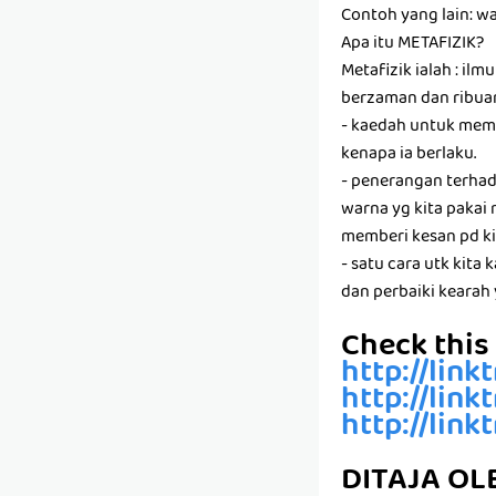
Contoh yang lain: 
Apa itu METAFIZIK?
Metafizik ialah : il
berzaman dan ribuan
- kaedah untuk mem
kenapa ia berlaku.
- penerangan terhad
warna yg kita pakai 
memberi kesan pd ki
- satu cara utk kita 
dan perbaiki kearah 
Check this 
http://link
http://link
http://link
DITAJA OL