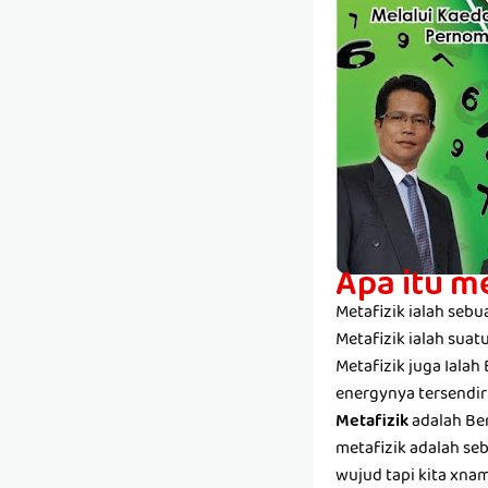
Apa itu m
Metafizik ialah seb
Metafizik ialah suatu
Metafizik juga Ialah
energynya tersendir
Metafizik
adalah Berl
metafizik adalah seba
wujud tapi kita xnam