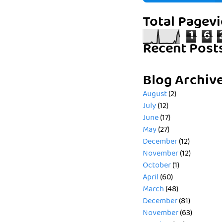
Total Pagev
1
6
Recent Post
Blog Archiv
August
(2)
July
(12)
June
(17)
May
(27)
December
(12)
November
(12)
October
(1)
April
(60)
March
(48)
December
(81)
November
(63)