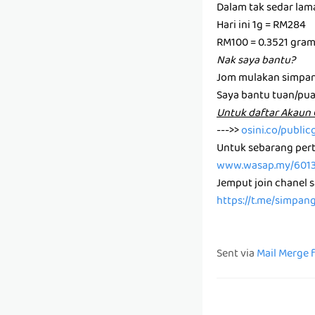
Dalam tak sedar la
Hari ini 1g = RM284
RM100 = 0.3521 gra
Nak saya bantu?
Jom mulakan simpan
Saya bantu tuan/pu
U͏n͏t͏u͏k͏ d͏a͏f͏t͏a͏r͏ A͏k͏a
--->>
osini.co/public
Untuk sebarang pert
www.wasap.my/601
Jemput join chanel 
https://t.me/simpan
Sent via
Mail Merge 