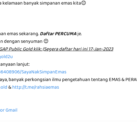
ma kelamaan banyak simpanan emas kita😊
m
an emas sekarang.
Daftar PERCUMA
je.
an dengan senyuman 😊
͏u͏n͏ G͏A͏P͏ P͏u͏b͏l͏i͏c͏ G͏o͏l͏d͏ k͏l͏i͏k͏: (Segera daftar hari ini 17-Jan-2023
gold2u
anyaan lanjut:
36408906/SayaNakSimpanEmas
saya, banyak perkongsian ilmu pengetahuan tentang EMAS & PERA
gold
&
http://t.me/rahsiaemas
for Gmail