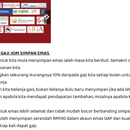
GAJI JOM SIMPAN EMAS
ntuk kita mula menyimpan emas ialah masa kita berduit. Semakin c
panan kita.
gkan sekurang-kurangnya 10% daripada gaji kita setiap bulan u
nja.
kita belanja gais, bukan belanja dulu baru menyimpan jika ada leb
 apabila kita mendapat pendapatan tambahan, misalnya apabila 
tuk emas lebih selamat dan tidak mudah bocor berbanding simp
a boleh menyimpan serendah RM100 dalam akaun emas GAP dan bua
iap kali dapat gaji.