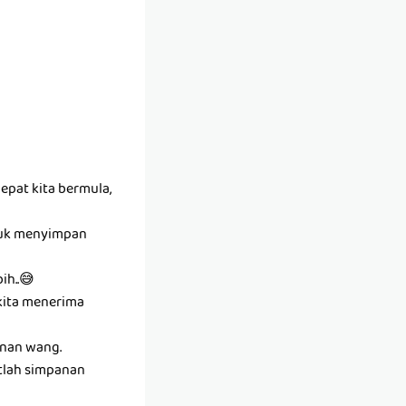
epat kita bermula,
ntuk menyimpan
ih..😅
kita menerima
anan wang.
tlah simpanan