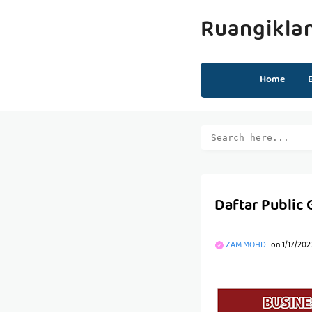
Ruangikla
Home
Daftar Public 
ZAM MOHD
on
1/17/202