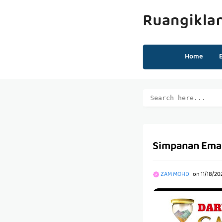
Ruangikla
Home
Simpanan Emas
ZAM MOHD
on
11/18/20