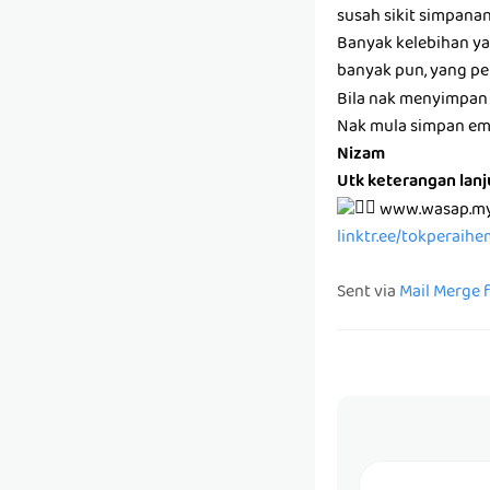
susah sikit simpanan
Banyak kelebihan ya
banyak pun, yang pe
Bila nak menyimpan n
Nak mula simpan em
Nizam
Utk keterangan lanj
www.wasap.my
linktr.ee/tokperaih
Sent via
Mail Merge 