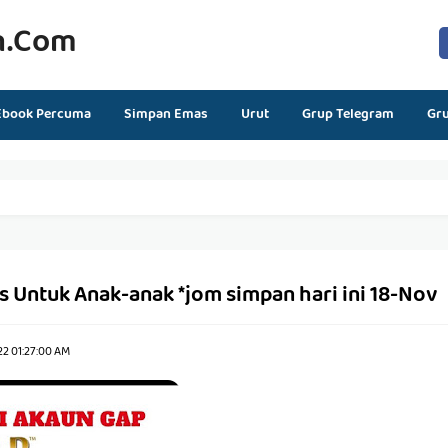
n.com
Ebook Percuma
Simpan Emas
Urut
Grup Telegram
Gr
 Untuk Anak-anak *jom simpan hari ini 18-Nov
22 01:27:00 AM