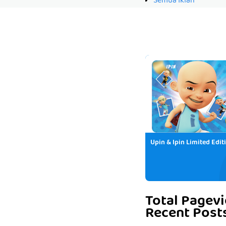
Semua Iklan
Upin & Ipin Limited Edit
Total Pagev
Recent Post