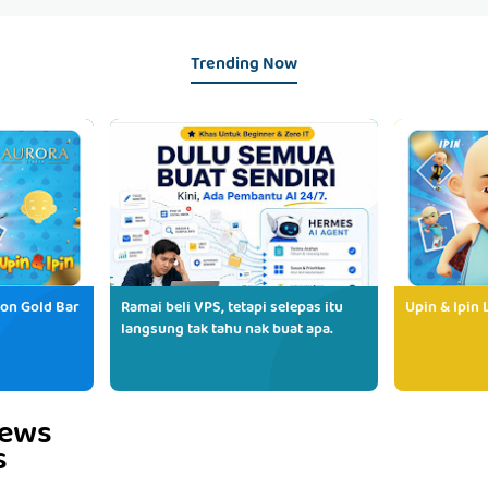
Trending Now
ion Gold Bar
Ramai beli VPS, tetapi selepas itu
Upin & Ipin 
langsung tak tahu nak buat apa.
iews
s