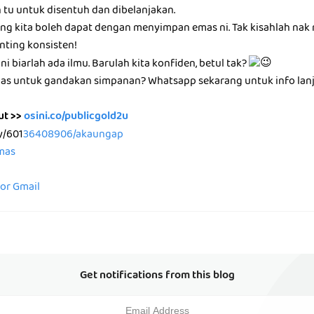
 tu untuk disentuh dan dibelanjakan.
ng kita boleh dapat dengan menyimpan emas ni. Tak kisahlah na
nting konsisten!
i biarlah ada ilmu. Barulah kita konfiden, betul tak?
as untuk gandakan simpanan? Whatsapp sekarang untuk info lanj
ut >>
osini.co/publicgold2u
/601
36408906/akaungap
emas
for Gmail
Get notifications from this blog